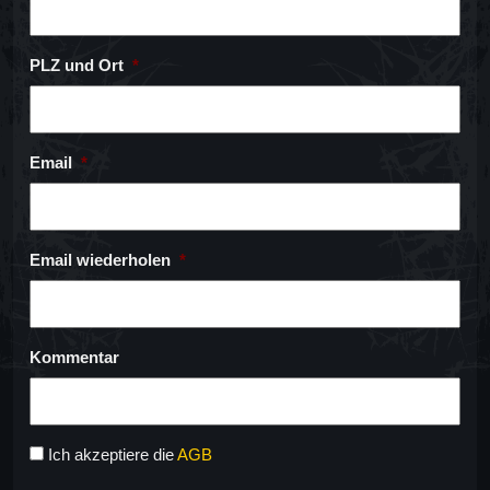
PLZ und Ort
*
Email
*
Email wiederholen
*
Kommentar
*
Ich akzeptiere die
AGB