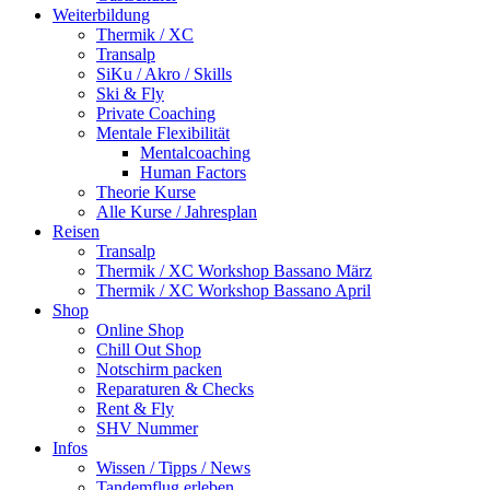
Weiterbildung
Thermik / XC
Transalp
SiKu / Akro / Skills
Ski & Fly
Private Coaching
Mentale Flexibilität
Mentalcoaching
Human Factors
Theorie Kurse
Alle Kurse / Jahresplan
Reisen
Transalp
Thermik / XC Workshop Bassano März
Thermik / XC Workshop Bassano April
Shop
Online Shop
Chill Out Shop
Notschirm packen
Reparaturen & Checks
Rent & Fly
SHV Nummer
Infos
Wissen / Tipps / News
Tandemflug erleben