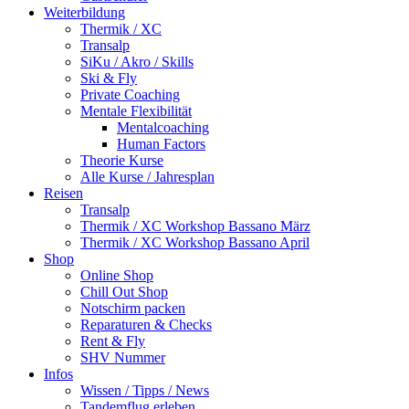
Weiterbildung
Thermik / XC
Transalp
SiKu / Akro / Skills
Ski & Fly
Private Coaching
Mentale Flexibilität
Mentalcoaching
Human Factors
Theorie Kurse
Alle Kurse / Jahresplan
Reisen
Transalp
Thermik / XC Workshop Bassano März
Thermik / XC Workshop Bassano April
Shop
Online Shop
Chill Out Shop
Notschirm packen
Reparaturen & Checks
Rent & Fly
SHV Nummer
Infos
Wissen / Tipps / News
Tandemflug erleben