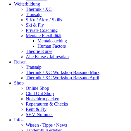
Weiterbildung
Thermik / XC
Transalp
SiKu / Akro / Skills
Ski & Fly
Private Coaching
Mentale Flexibilität
Mentalcoaching
Human Factors
Theorie Kurse
Alle Kurse / Jahresplan
Reisen
Transalp
Thermik / XC Workshop Bassano März
Thermik / XC Workshop Bassano April
Shop
Online Shop
Chill Out Shop
Notschirm packen
Reparaturen & Checks
Rent & Fly
SHV Nummer
Infos
Wissen / Tipps / News
Tandemflug erleben