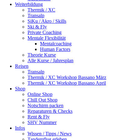
Weiterbildung
Thermik / XC
Transalp
SiKu / Akro / Skills
Ski & Fly
Private Coaching
Mentale Flexibilität
Mentalcoaching
Human Factors
Theorie Kurse
Alle Kurse / Jahresplan
Reisen
Transalp
Thermik / XC Workshop Bassano März
Thermik / XC Workshop Bassano April
Shop
Online Shop
Chill Out Shop
Notschirm packen
Reparaturen & Checks
Rent & Fly
SHV Nummer
Infos
Wissen / Tipps / News
Tandemflug erleben